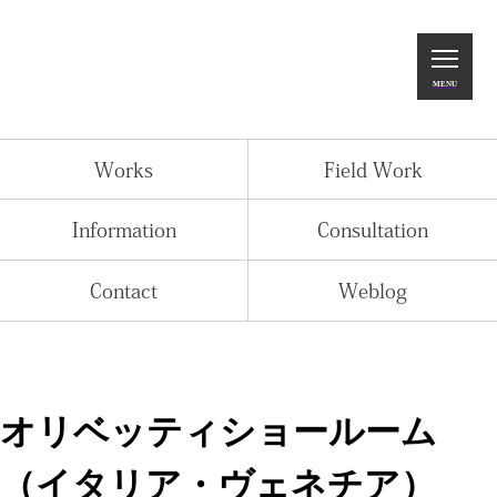
Home
MENU
Works
Field Work
Works
Field Work
Information
Consultation
Information
Consultation
Contact
Contact
Weblog
Weblog
オリベッティショールーム
（イタリア・ヴェネチア）