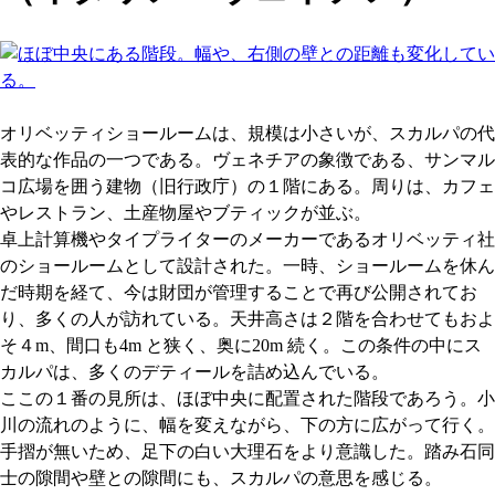
オリベッティショールームは、規模は小さいが、スカルパの代
表的な作品の一つである。ヴェネチアの象徴である、サンマル
コ広場を囲う建物（旧行政庁）の１階にある。周りは、カフェ
やレストラン、土産物屋やブティックが並ぶ。
卓上計算機やタイプライターのメーカーであるオリベッティ社
のショールームとして設計された。一時、ショールームを休ん
だ時期を経て、今は財団が管理することで再び公開されてお
り、多くの人が訪れている。天井高さは２階を合わせてもおよ
そ４m、間口も4m と狭く、奥に20m 続く。この条件の中にス
カルパは、多くのデティールを詰め込んでいる。
ここの１番の見所は、ほぼ中央に配置された階段であろう。小
川の流れのように、幅を変えながら、下の方に広がって行く。
手摺が無いため、足下の白い大理石をより意識した。踏み石同
士の隙間や壁との隙間にも、スカルパの意思を感じる。