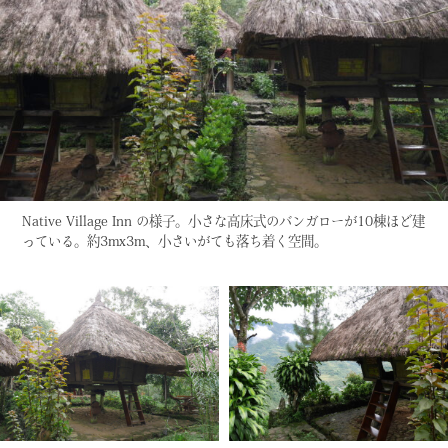
Native Village Inn の様子。小さな高床式のバンガローが10棟ほど建
っている。約3mx3m、小さいがても落ち着く空間。