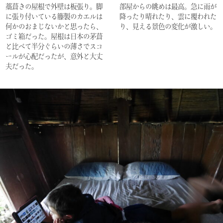
藁葺きの屋根で外壁は板張り。脚
部屋からの眺めは最高。急に雨が
に張り付いている籐製のカエルは
降ったり晴れたり、雲に覆われた
何かのおまじないかと思ったら、
り、見える景色の変化が激しい。
ゴミ箱だった。屋根は日本の茅葺
と比べて半分ぐらいの薄さでスコ
ールが心配だったが、意外と大丈
夫だった。