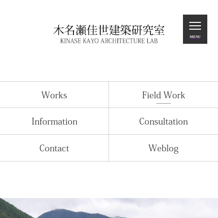
Home
MENU
Works
Field Work
Information
Works
Field Work
Consultation
Contact
Information
Consultation
Weblog
Contact
Weblog