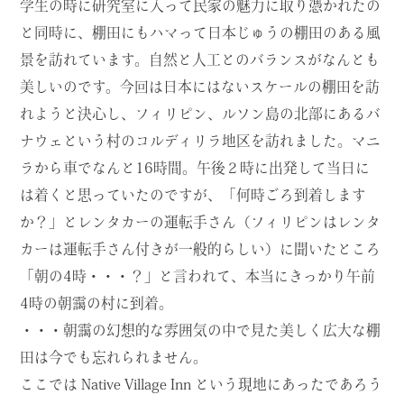
学生の時に研究室に入って民家の魅力に取り憑かれたの
と同時に、棚田にもハマって日本じゅうの棚田のある風
景を訪れています。自然と人工とのバランスがなんとも
美しいのです。今回は日本にはないスケールの棚田を訪
れようと決心し、フィリピン、ルソン島の北部にあるバ
ナウェという村のコルディリラ地区を訪れました。マニ
ラから車でなんと16時間。午後２時に出発して当日に
は着くと思っていたのですが、「何時ごろ到着します
か？」とレンタカーの運転手さん（フィリピンはレンタ
カーは運転手さん付きが一般的らしい）に聞いたところ
「朝の4時・・・？」と言われて、本当にきっかり午前
4時の朝靄の村に到着。
・・・朝靄の幻想的な雰囲気の中で見た美しく広大な棚
田は今でも忘れられません。
ここでは Native Village Inn という現地にあったであろう