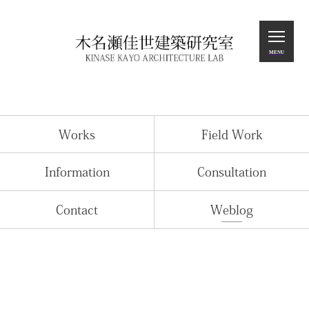
Home
MENU
Works
Field Work
Information
Works
Field Work
Consultation
Contact
Information
Consultation
Weblog
Contact
Weblog