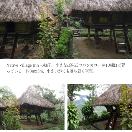
Native Village Inn の様子。小さな高床式のバンガローが10棟ほど建
っている。約3mx3m、小さいがても落ち着く空間。