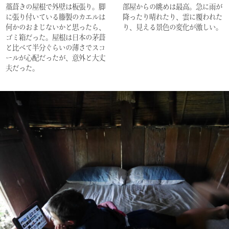
藁葺きの屋根で外壁は板張り。脚
部屋からの眺めは最高。急に雨が
に張り付いている籐製のカエルは
降ったり晴れたり、雲に覆われた
何かのおまじないかと思ったら、
り、見える景色の変化が激しい。
ゴミ箱だった。屋根は日本の茅葺
と比べて半分ぐらいの薄さでスコ
ールが心配だったが、意外と大丈
夫だった。