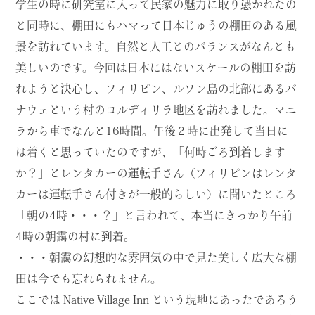
学生の時に研究室に入って民家の魅力に取り憑かれたの
と同時に、棚田にもハマって日本じゅうの棚田のある風
景を訪れています。自然と人工とのバランスがなんとも
美しいのです。今回は日本にはないスケールの棚田を訪
れようと決心し、フィリピン、ルソン島の北部にあるバ
ナウェという村のコルディリラ地区を訪れました。マニ
ラから車でなんと16時間。午後２時に出発して当日に
は着くと思っていたのですが、「何時ごろ到着します
か？」とレンタカーの運転手さん（フィリピンはレンタ
カーは運転手さん付きが一般的らしい）に聞いたところ
「朝の4時・・・？」と言われて、本当にきっかり午前
4時の朝靄の村に到着。
・・・朝靄の幻想的な雰囲気の中で見た美しく広大な棚
田は今でも忘れられません。
ここでは Native Village Inn という現地にあったであろう