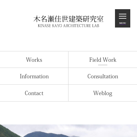
Home
MENU
Works
Field Work
Information
Works
Field Work
Consultation
Contact
Information
Consultation
Weblog
Contact
Weblog